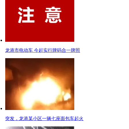
龙港市电动车 今起实行牌码合一牌照
突发，龙港某小区一辆七座面包车起火