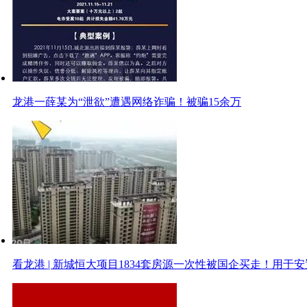
龙港一薛某为“泄欲”遭遇网络诈骗！被骗15余万
看龙港 | 新城恒大项目1834套房源一次性被国企买走！用于