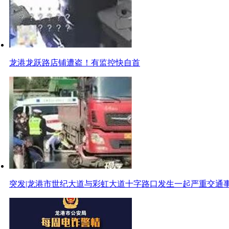
龙港龙跃路店铺遭盗！有监控快自首
突发|龙港市世纪大道与彩虹大道十字路口发生一起严重交通