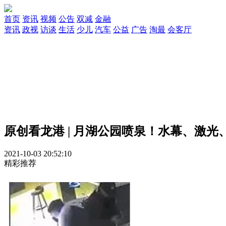
首页
资讯
视频
公告
双减
金融
资讯
政视
访谈
生活
少儿
汽车
公益
广告
淘最
会客厅
原创
看龙港 | 月湖公园喷泉！水幕、激光、
2021-10-03 20:52:10
精彩推荐