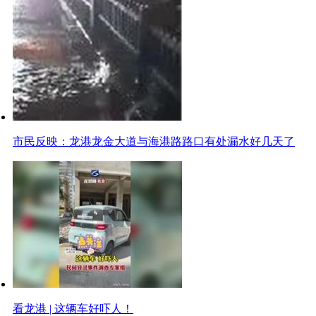
市民反映：龙港龙金大道与海港路路口有处漏水好几天了
看龙港 | 这辆车好吓人！