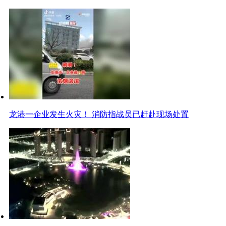
龙港一企业发生火灾！ 消防指战员已赶赴现场处置