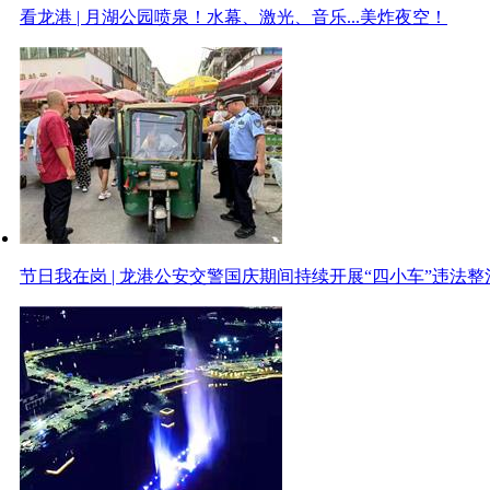
看龙港 | 月湖公园喷泉！水幕、激光、音乐...美炸夜空！
节日我在岗 | 龙港公安交警国庆期间持续开展“四小车”违法整