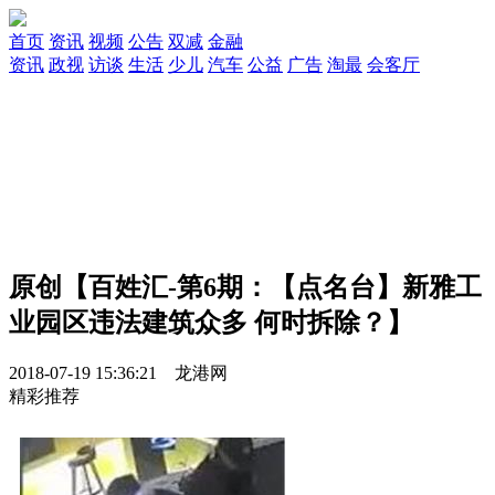
首页
资讯
视频
公告
双减
金融
资讯
政视
访谈
生活
少儿
汽车
公益
广告
淘最
会客厅
原创
【百姓汇-第6期：【点名台】新雅工
业园区违法建筑众多 何时拆除？】
2018-07-19 15:36:21 龙港网
精彩推荐