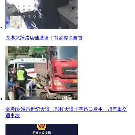
龙港龙跃路店铺遭盗！有监控快自首
突发|龙港市世纪大道与彩虹大道十字路口发生一起严重交
通事故