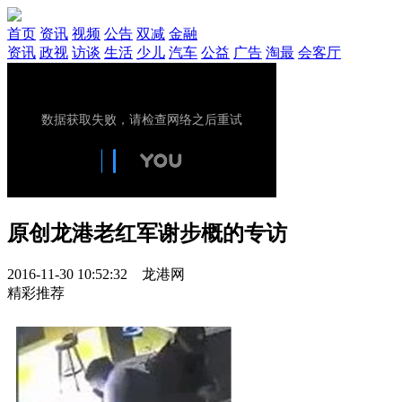
首页
资讯
视频
公告
双减
金融
资讯
政视
访谈
生活
少儿
汽车
公益
广告
淘最
会客厅
原创
龙港老红军谢步概的专访
2016-11-30 10:52:32 龙港网
精彩推荐