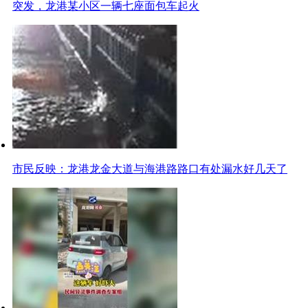
突发，龙港某小区一辆七座面包车起火
市民反映：龙港龙金大道与海港路路口有处漏水好几天了