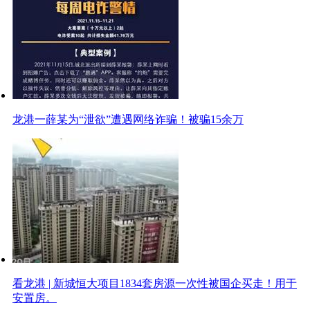
龙港一薛某为“泄欲”遭遇网络诈骗！被骗15余万
看龙港 | 新城恒大项目1834套房源一次性被国企买走！用于
安置房。