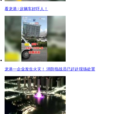
看龙港 | 这辆车好吓人！
龙港一企业发生火灾！ 消防指战员已赶赴现场处置