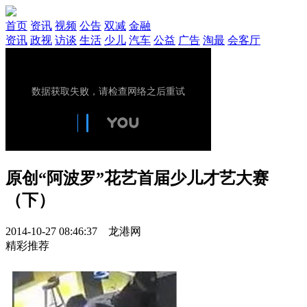
首页
资讯
视频
公告
双减
金融
资讯
政视
访谈
生活
少儿
汽车
公益
广告
淘最
会客厅
原创
“阿波罗”花艺首届少儿才艺大赛
（下）
2014-10-27 08:46:37 龙港网
精彩推荐