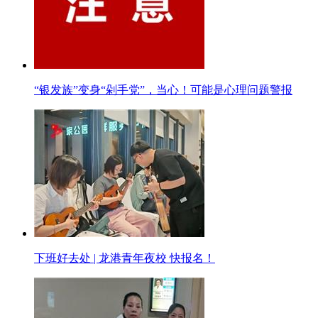
“银发族”变身“剁手党”，当心！可能是心理问题警报
下班好去处 | 龙港青年夜校 快报名！