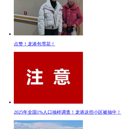
点赞！龙港包雪花！
2025年全国1%人口抽样调查！龙港这些小区被抽中！