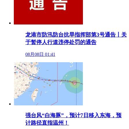
龙港市防汛防台抗旱指挥部第3号通告丨关
于暂停人行道违停处罚的通告
08月08日 01:41
强台风“白海豚”，预计7日移入东海，预
计路径直指温州！