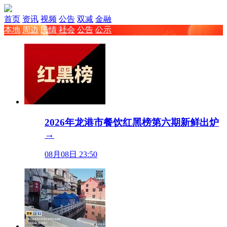
首页
资讯
视频
公告
双减
金融
本地
周边
民情
社会
公告
公示
2026年龙港市餐饮红黑榜第六期新鲜出炉
→
08月08日 23:50