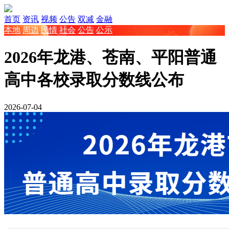
首页
资讯
视频
公告
双减
金融
本地
周边
民情
社会
公告
公示
2026年龙港、苍南、平阳普通
高中各校录取分数线公布
2026-07-04