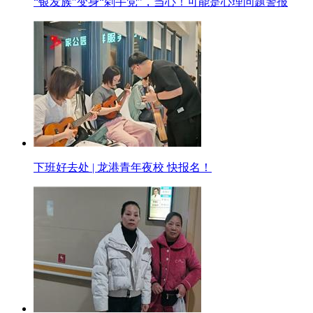
“银发族”变身“剁手党”，当心！可能是心理问题警报
下班好去处 | 龙港青年夜校 快报名！