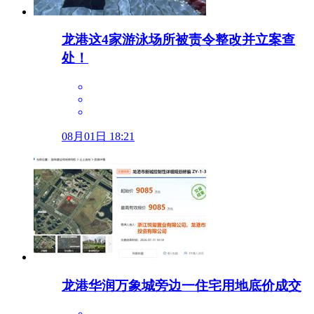
龙港这4家游泳场所被责令整改并立案查
处！
08月01日 18:21
龙港华润万象城旁边一住宅用地底价成交