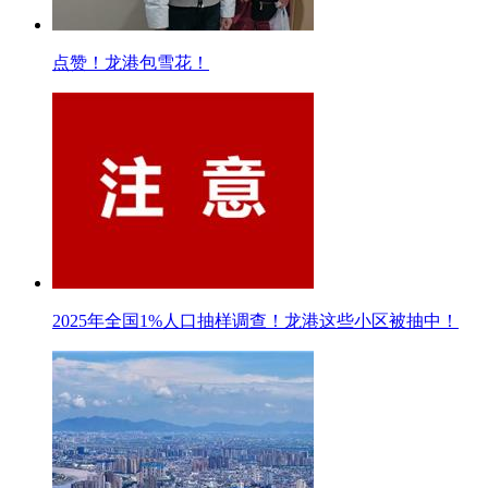
点赞！龙港包雪花！
2025年全国1%人口抽样调查！龙港这些小区被抽中！