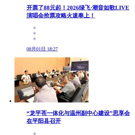
开票了88元起！2026绿飞·潮音如歌LIVE
演唱会抢票攻略火速奉上！
08月01日 18:27
“龙平苍一体化与温州副中心建设”思享会
在平阳县召开