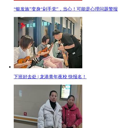
“银发族”变身“剁手党”，当心！可能是心理问题警报
下班好去处 | 龙港青年夜校 快报名！