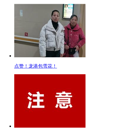
点赞！龙港包雪花！