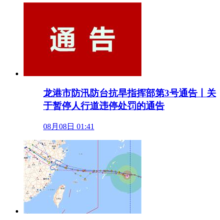
龙港市防汛防台抗旱指挥部第3号通告丨关
于暂停人行道违停处罚的通告
08月08日 01:41