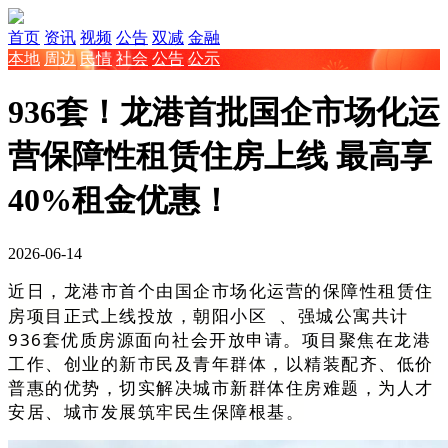
首页
资讯
视频
公告
双减
金融
本地
周边
民情
社会
公告
公示
936套！龙港首批国企市场化运
营保障性租赁住房上线 最高享
40%租金优惠！
2026-06-14
近日，龙港市首个由国企市场化运营的保障性租赁住
房项目正式上线投放，
朝阳小区
、强城公寓共计
936套优质房源面向社会开放申请。项目聚焦在龙港
工作、创业的新市民及青年群体，以精装配齐、低价
普惠的优势，切实解决城市新群体住房难题，为人才
安居、城市发展筑牢民生保障根基。