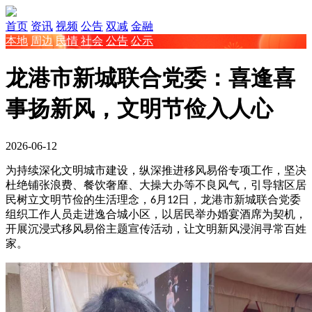
首页
资讯
视频
公告
双减
金融
本地
周边
民情
社会
公告
公示
龙港市新城联合党委：喜逢喜
事扬新风，文明节俭入人心
2026-06-12
为持续深化文明城市建设，纵深推进移风易俗专项工作，坚决
杜绝铺张浪费、餐饮奢靡、大操大办等不良风气，引导辖区居
民树立文明节俭的生活理念，
月
日，龙港市新城联合党委
6
12
组织工作人员走进逸合城小区，以居民举办婚宴酒席为契机，
开展沉浸式移风易俗主题宣传活动，让文明新风浸润寻常百姓
家。