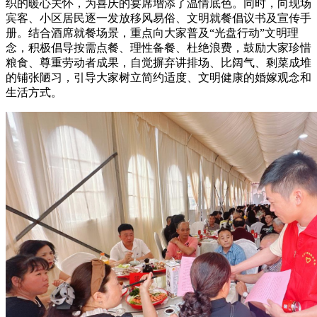
织的暖心关怀，为喜庆的宴席增添了温情底色。同时，向现场
宾客、小区居民逐一发放移风易俗、文明就餐倡议书及宣传手
册。结合酒席就餐场景，重点向大家普及“光盘行动”文明理
念，积极倡导按需点餐、理性备餐、杜绝浪费，鼓励大家珍惜
粮食、尊重劳动者成果，自觉摒弃讲排场、比阔气、剩菜成堆
的铺张陋习，引导大家树立简约适度、文明健康的婚嫁观念和
生活方式。