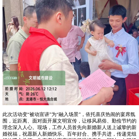
此次活动变“被动宣讲”为“融入场景”，依托喜庆热闹的宴席氛
围，近距离、面对面开展文明宣传，让移风易俗、勤俭节约的
理念深入人心。现场，工作人员首先向新婚新人送上诚挚的新
婚祝福，祝愿新人新婚快乐、百年好合、携手共进，传递党组