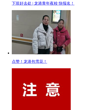
下班好去处 | 龙港青年夜校 快报名！
点赞！龙港包雪花！