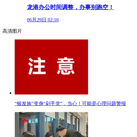
龙港办公时间调整，办事别跑空！
06月29日 02:16
高清图片
“银发族”变身“剁手党”，当心！可能是心理问题警报