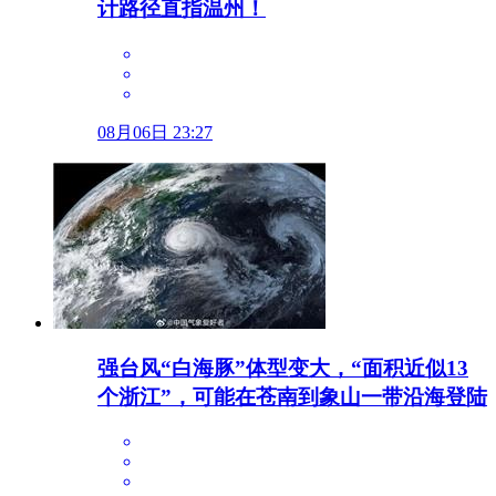
计路径直指温州！
08月06日 23:27
强台风“白海豚”体型变大，“面积近似13
个浙江”，可能在苍南到象山一带沿海登陆