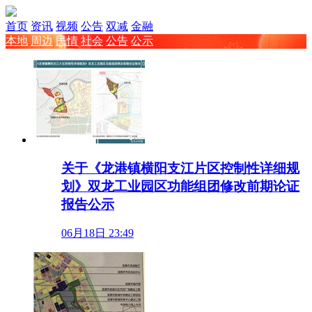
首页
资讯
视频
公告
双减
金融
本地
周边
民情
社会
公告
公示
关于《龙港镇横阳支江片区控制性详细规
划》双龙工业园区功能组团修改前期论证
报告公示
06月18日 23:49