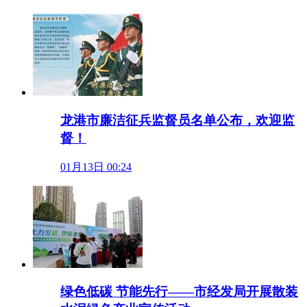
​龙港市廉洁征兵监督员名单公布，欢迎监
督！
01月13日 00:24
绿色低碳 节能先行——市经发局开展散装