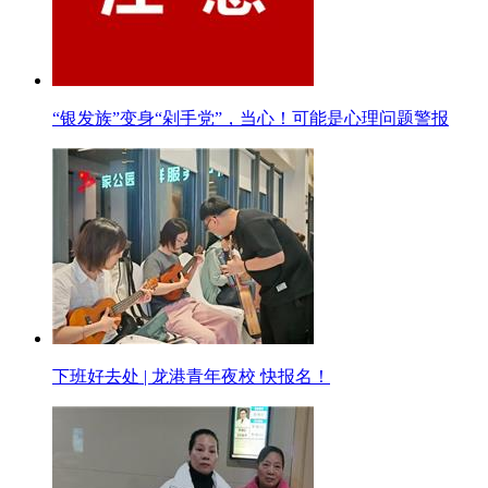
“银发族”变身“剁手党”，当心！可能是心理问题警报
下班好去处 | 龙港青年夜校 快报名！