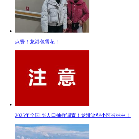
点赞！龙港包雪花！
2025年全国1%人口抽样调查！龙港这些小区被抽中！