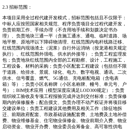
2.3 招标范围：
本项目采用全过程代建开发模式，招标范围包括且不仅限于：
中标人应按照国家相关规范、程序负责项目全过程代建开发，
负责前期工作、手续办理（不含用地手续和划拨决定书办
理）、负责地块三通一平（含施工通水、通电、临时道路、场
地平整、原地坪以下障碍物清理、红线范围内电杆线路迁移、
红线范围内现场渣土（泥浆）自行外运消纳（按龙港相关规定
执行）、红线范围外强电、供水的外接等）；负责工程监理发
包；负责地块红线范围内全部的工程勘察、设计，工程施工，
工程设备、材料的采购；负责小区配套工程建设（包括但不限
于道路、给排水、景观、绿化、电力、数字电视、通讯、二次
供水、信号覆盖、燃气、5G通信、充电桩配电箱（含电表
箱）等）；负责小区名称牌（小区名称牌、幢号、单元号、户
号）；BIM技术应用（模型深度应满足LOD300规定）；负责
组织竣工验收及专项工程报验完成并达到交付标准；负责保修
期内的保修服务；配合摸文、负责办理不动产权证并将项目移
交建设单位；负责工程建设其他费用及相关工作（除征地拆
迁、前期政府配套、市政基础设施配套费、土地费及土地补偿
费、物业维修基金、住宅物业保修金、物业前期介入费、物业
启动资金、物业开办费、物业委员会筹备金、高可靠性供电