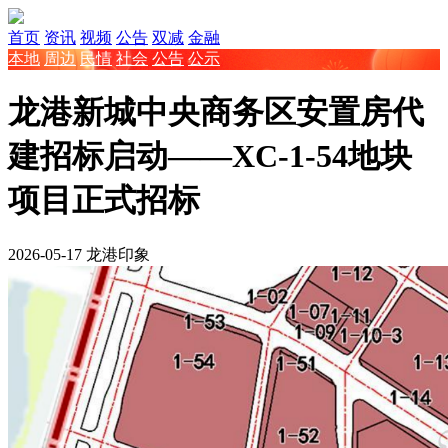
首页
资讯
视频
公告
双减
金融
本地
周边
民情
社会
公告
公示
龙港新城中央商务区安置房代
建招标启动——XC-1-54地块
项目正式招标
2026-05-17
龙港印象